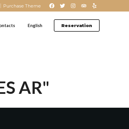
Purchase Theme
ontacts
English
Reservation
ES AR"