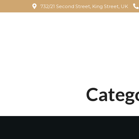
732/21 Second Street, King Street, UK
Categ