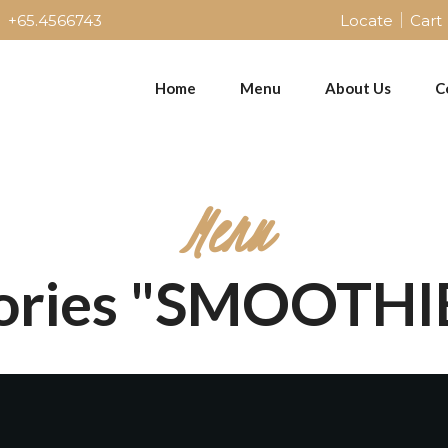
+65.4566743
Locate
Cart
Home
Menu
About Us
C
Menu
ories "SMOOTHI