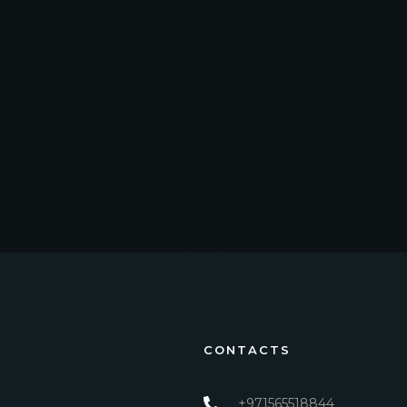
CONTACTS
+971565518844