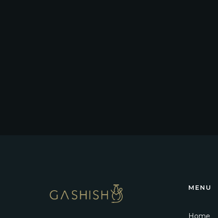
MENU
Home